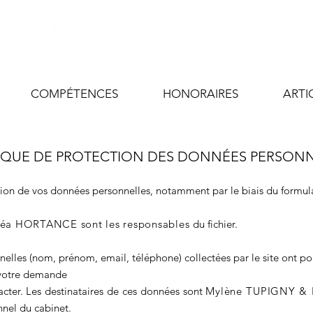
THEMYR AVOCATS
COMPÉTENCES
HONORAIRES
ARTI
IQUE DE PROTECTION DES DONNÉES PERSON
sation de vos données personnelles, notamment par le biais du formul
éa HORTANCE sont les responsables
du fichier.
elles (nom, prénom, email, téléphone) collectées par le site ont pour
 votre demande
cter. Les destinataires de ces données sont
Mylène TUPIGNY &
nnel du cabinet.