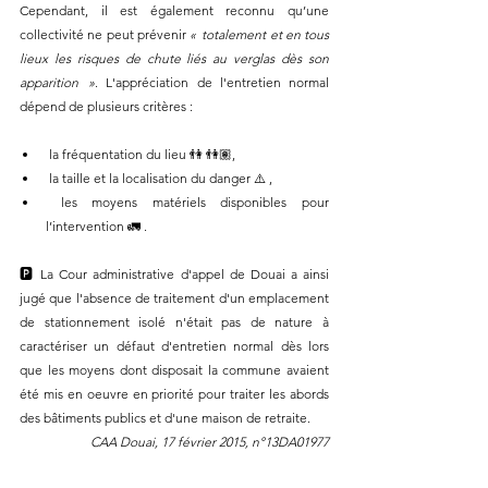
Cependant, il est également reconnu qu’une 
collectivité ne peut prévenir 
«  totalement et en tous 
lieux les risques de chute liés au verglas dès son 
apparition  »
. L'appréciation de l'entretien normal 
dépend de plusieurs critères :
 la fréquentation du lieu 👫 👫🏽,
 la taille et la localisation du danger ⚠️ ,
 les moyens matériels disponibles pour 
l’intervention 🚛 .
🅿️ La Cour administrative d'appel de Douai a ainsi 
jugé que l'absence de traitement d'un emplacement 
de stationnement isolé n'était pas de nature à 
caractériser un défaut d'entretien normal dès lors 
que les moyens dont disposait la commune avaient 
été mis en oeuvre en priorité pour traiter les abords 
des bâtiments publics et d'une maison de retraite. 
CAA Douai, 17 février 2015, n°13DA01977