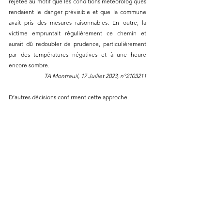
rejetée au motif que les conditions météorologiques 
rendaient le danger prévisible et que la commune 
avait pris des mesures raisonnables. En outre, la 
victime empruntait régulièrement ce chemin et 
aurait dû redoubler de prudence, particulièrement 
par des températures négatives et à une heure 
encore sombre. 
TA Montreuil, 17 Juillet 2023, n°2103211
D’autres décisions confirment cette approche. 
🚗 A titre d'exemple, il a été jugé qu'un accident sur 
une route départementale verglacée était 
exclusivement imputable à l’imprudence du 
chauffeur qui
 circulait à une vitesse de 78 km par 
heure sur une voie enneigée et verglacée alors que 
la visibilité était réduite en raison du brouillard 
givrant. 
CAA Nantes, 8 février 2013, n°11NT00182
Conclusion : une question 